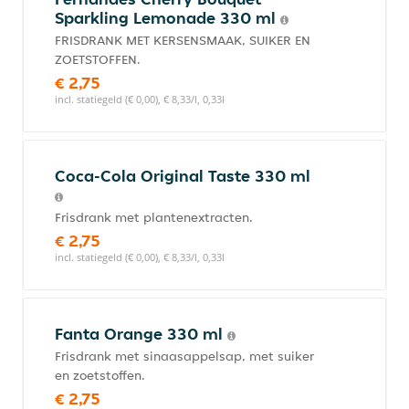
Sparkling Lemonade 330 ml
FRISDRANK MET KERSENSMAAK, SUIKER EN
ZOETSTOFFEN.
€ 2,75
incl. statiegeld (€ 0,00), € 8,33/l, 0,33l
Coca-Cola Original Taste 330 ml
Frisdrank met plantenextracten.
€ 2,75
incl. statiegeld (€ 0,00), € 8,33/l, 0,33l
Fanta Orange 330 ml
Frisdrank met sinaasappelsap, met suiker
en zoetstoffen.
€ 2,75