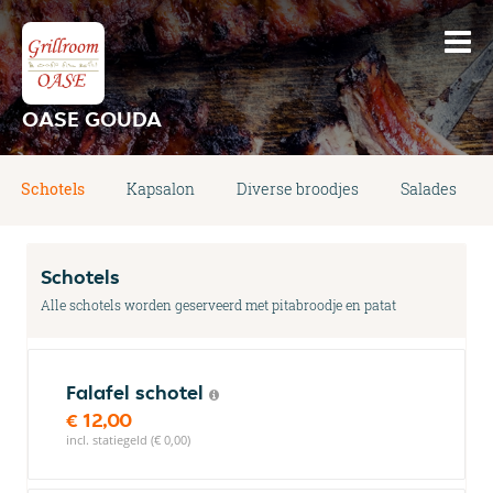
OASE GOUDA
Schotels
Kapsalon
Diverse broodjes
Salades
Schotels
Alle schotels worden geserveerd met pitabroodje en patat
Falafel schotel
€ 12,00
incl. statiegeld (€ 0,00)